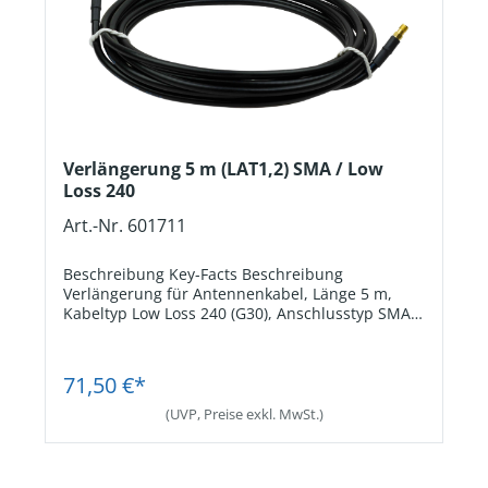
Verlängerung 5 m (LAT1,2) SMA / Low
Loss 240
Art.-Nr. 601711
Beschreibung Key-Facts Beschreibung
Verlängerung für Antennenkabel, Länge 5 m,
Kabeltyp Low Loss 240 (G30), Anschlusstyp SMA
male/female. Key-Facts AnschlusstypSMA.
Passend fürAntenne LAT2. Kabellänge5 m.
Jetzt Registrieren
71,50 €*
(UVP, Preise exkl. MwSt.)