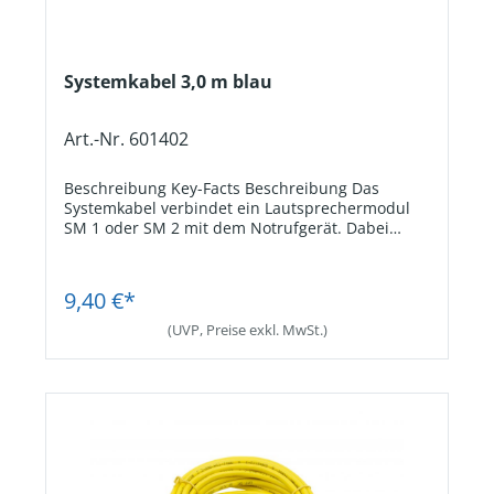
Systemkabel 3,0 m blau
Art.-Nr. 601402
Beschreibung Key-Facts Beschreibung Das
Systemkabel verbindet ein Lautsprechermodul
SM 1 oder SM 2 mit dem Notrufgerät. Dabei
werden neben den Lautsprechersignalen auch
die Signale von Mikrofon und Notruftaste
Jetzt Registrieren
übertragen, wenn diese am SM 1 oder SM 2
9,40 €*
angeschlossen sind. Key-Facts
KabelartPatchkabel. AnschlussRJ45-Stecker
(UVP, Preise exkl. MwSt.)
beidseitig. Kabellänge3,0 m.