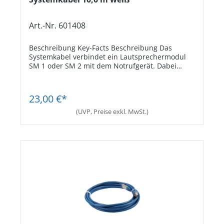
Art.-Nr. 601408
Beschreibung Key-Facts Beschreibung Das
Systemkabel verbindet ein Lautsprechermodul
SM 1 oder SM 2 mit dem Notrufgerät. Dabei
werden neben den Lautsprechersignalen auch
die Signale von Mikrofon und Notruftaste
Jetzt Registrieren
übertragen, wenn diese am SM 1 oder SM 2
23,00 €*
angeschlossen sind. Key-Facts VerwendungZur
Verbindung von SM 1 oder SM 2 mit dem
(UVP, Preise exkl. MwSt.)
Notrufgerät. AnschlussRJ45-Stecker beidseitig.
Kabellänge10,0 m.