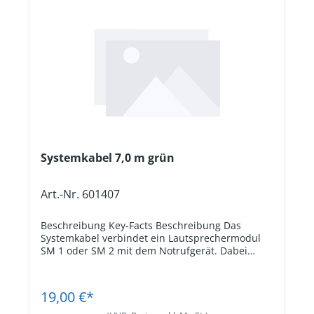
Systemkabel 7,0 m grün
Art.-Nr. 601407
Beschreibung Key-Facts Beschreibung Das
Systemkabel verbindet ein Lautsprechermodul
SM 1 oder SM 2 mit dem Notrufgerät. Dabei
werden neben den Lautsprechersignalen auch
die Signale von Mikrofon und Notruftaste
Jetzt Registrieren
übertragen, wenn diese am SM 1 oder SM 2
19,00 €*
angeschlossen sind. Key-Facts VerwendungZur
Verbindung von SM 1 oder SM 2 mit dem