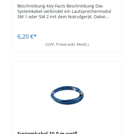
Beschreibung Key-Facts Beschreibung Das
Systemkabel verbindet ein Lautsprechermodul
SM 1 oder SM 2 mit dem Notrufgerät. Dabei
werden neben den Lautsprechersignalen auch
die Signale von Mikrofon und Notruftaste
Jetzt Registrieren
übertragen, wenn diese am SM 1 oder SM 2
6,20 €*
angeschlossen sind. Key-Facts
KabelartPatchkabel. AnschlussRJ45-Stecker
(UVP, Preise exkl. MwSt.)
beidseitig. Kabellänge0,5 m.
Systemkabel 10,0 m weiß