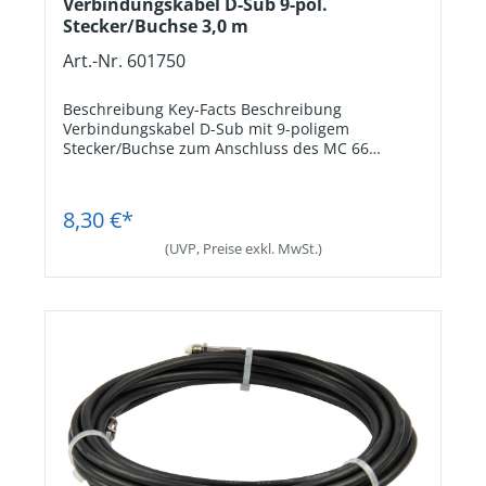
Verbindungskabel D-Sub 9-pol.
Stecker/Buchse 3,0 m
Art.-Nr. 601750
Beschreibung Key-Facts Beschreibung
Verbindungskabel D-Sub mit 9-poligem
Stecker/Buchse zum Anschluss des MC 66
Terminals an einen PC oder zum Anschluss einer
Aufzugssteuerung an ein GSM 110 XT. Key-Facts
Jetzt Registrieren
KabeltypD-Sub-Verlängerungskabel 1:1.
8,30 €*
Anschluss9-polige D-Sub Buchse/Stecker.
Kabellänge3,0 m.
(UVP, Preise exkl. MwSt.)