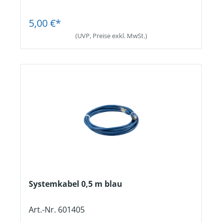
AnschlussHohlstecker 2,1 mm und offene
Jetzt Registrieren
Aderenden. Kabellänge2 m.
5,00 €*
(UVP, Preise exkl. MwSt.)
Systemkabel 0,5 m blau
Art.-Nr. 601405