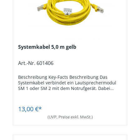
Systemkabel 5,0 m gelb
Art.-Nr. 601406
Beschreibung Key-Facts Beschreibung Das
Systemkabel verbindet ein Lautsprechermodul
SM 1 oder SM 2 mit dem Notrufgerät. Dabei
werden neben den Lautsprechersignalen auch
die Signale von Mikrofon und Notruftaste
Jetzt Registrieren
übertragen, wenn diese am SM 1 oder SM 2
13,00 €*
angeschlossen sind. Key-Facts VerwendungZur
Verbindung von SM 1 oder SM 2 mit dem
(UVP, Preise exkl. MwSt.)
Notrufgerät. AnschlussRJ45-Stecker beidseitig.
Kabellänge5,0 m.