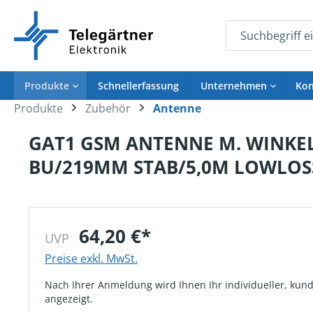
springen
Zur Hauptnavigation springen
Produkte
Schnellerfassung
Unternehmen
Kon
Produkte
Zubehör
Antenne
Aufzugnotruf
Karriere
Zubehö
Refere
GAT1 GSM ANTENNE M. WINKEL
Notruftelefon
Jobs
Mikrofon
BU/219MM STAB/5,0M LOWLOS
Gateway
Ausbildung
Kamera
Visueller Notruf
Duales Studium
Kabel & 
Notrufzentrale & Campus
Tableau
Maschinenraumkommunikation
Antenne
64,20 €*
Downloads Aufzugnotruf
Notrufg
UVP
EX-Lösung
Taster
Preise exkl. MwSt.
Akku & B
Nach Ihrer Anmeldung wird Ihnen Ihr individueller, kund
Notstro
angezeigt.