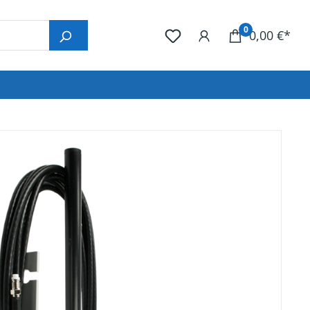
0
0,00 €*
nlage
Programmierung
en