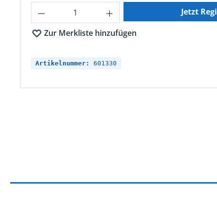
Produkt Anzahl: Gib den gewünschten Wert ein oder ben
Jetzt Reg
Zur Merkliste hinzufügen
Artikelnummer:
601330