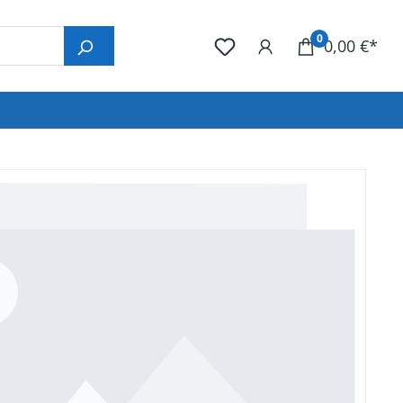
0
0,00 €*
nlage
Programmierung
en
eren.