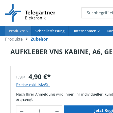
springen
Zur Hauptnavigation springen
Produkte
Schnellerfassung
Unternehmen
Kon
Produkte
Zubehör
Aufzugnotruf
Karriere
Zubehö
Refere
AUFKLEBER VNS KABINE, A6, G
Notruftelefon
Jobs
Mikrofon
Gateway
Ausbildung
Kamera
Visueller Notruf
Duales Studium
Kabel & 
Notrufzentrale & Campus
Tableau
4,90 €*
UVP
Maschinenraumkommunikation
Antenne
Preise exkl. MwSt.
Downloads Aufzugnotruf
Notrufg
EX-Lösung
Taster
Nach Ihrer Anmeldung wird Ihnen Ihr individueller, kund
Akku & B
angezeigt.
Notstro
Produkt Anzahl: Gib den gewünschten Wert ein oder ben
Jetzt Reg